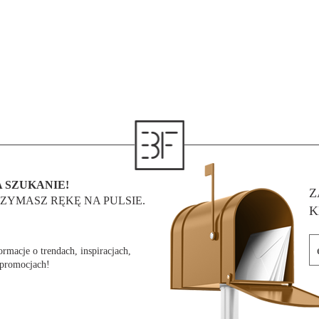
 SZUKANIE!
Z
ZYMASZ RĘKĘ NA PULSIE.
K
rmacje o trendach, inspiracjach,
 promocjach!