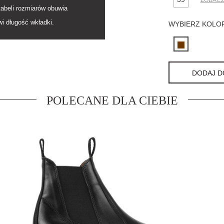
ZOBACZ
tabeli rozmiarów obuwia
i długość wkładki.
WYBIERZ KOLOR
DODAJ D
POLECANE DLA CIEBIE