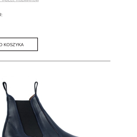
 TABELĘ ROZMIARÓW
:
O KOSZYKA