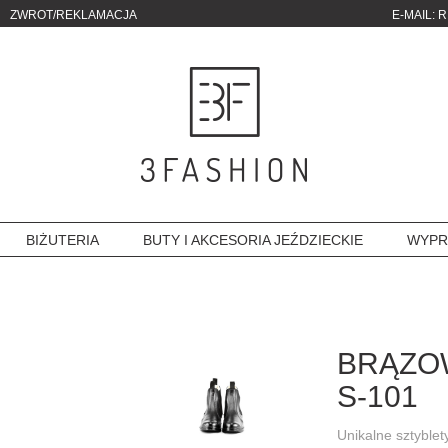
ZWROT/REKLAMACJA
E-MAIL:
R
BIŻUTERIA
BUTY I AKCESORIA JEŹDZIECKIE
WYPR
BRĄZO
S-101
Unikalne sztyblet