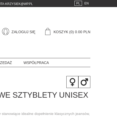
PL
EN
ITA-KRZYSIEK@WP.PL
ZALOGUJ SIĘ
KOSZYK
(0) 0.00 PLN
ZEDAŻ
WSPÓŁPRACA
WE SZTYBLETY UNISEX
y stanowiące idealne dopełnienie klasycznych jeansów,