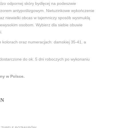
zo odpornej skóry bydlęcej na podeszwie
wzorem antypoślizgowym. Nietuzinkowe wykończenie
raz niewielki obcas w tajemniczy sposób wysmuklą
iewysokim osobom. Wybierz dla siebie obuwie
i.
 kolorach oraz numeracjach: damskiej 35-41, a
dostarczone do ok. 5 dni roboczych po wykonaniu
ny w Polsce.
LN