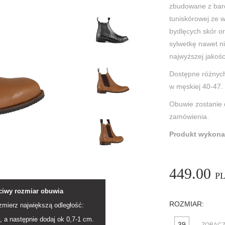
zbudowane z bard
tuniskórowej ze 
bydlęcych skór o
sylwetkę nawet n
najwyższej jakośc
Dostępne różnych
w męskiej 40-47.
Obuwie zostanie 
zamówienia.
Produkt wykona
449.00
P
ciwy rozmiar obuwia
ROZMIAR:
zmierz największą odległość:
, a następnie dodaj ok 0,7-1 cm.
39