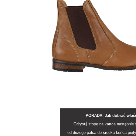
PORADA: Jak dobrać właś
Odrysuj stopę na kartce następnie 
od dużego palca do środka końca pięty