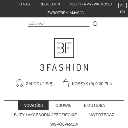
O NAS
REGULAMIN
POLITYKA PRYWATNOŚCI
PL
EN
ZWROT/REKLAMACJA
ZALOGUJ SIĘ
KOSZYK
(0) 0.00 PLN
NOWOŚCI
OBUWIE
BIŻUTERIA
BUTY I AKCESORIA JEŹDZIECKIE
WYPRZEDAŻ
WSPÓŁPRACA