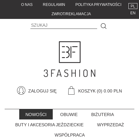
O NAS
REGULAMIN
POLITYKA PRYWATNOŚCI
PL
EN
ZWROT/REKLAMACJA
ZALOGUJ SIĘ
KOSZYK
(0) 0.00 PLN
NOWOŚCI
OBUWIE
BIŻUTERIA
BUTY I AKCESORIA JEŹDZIECKIE
WYPRZEDAŻ
WSPÓŁPRACA