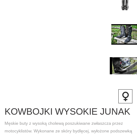
KOWBOJKI WYSOKIE JUNAK
Męskie buty z wysoką cholewą poszukiwane zwłaszcza przez
motocyklistów. Wykonane ze skóry bydlęcej, wyłożone podszewką