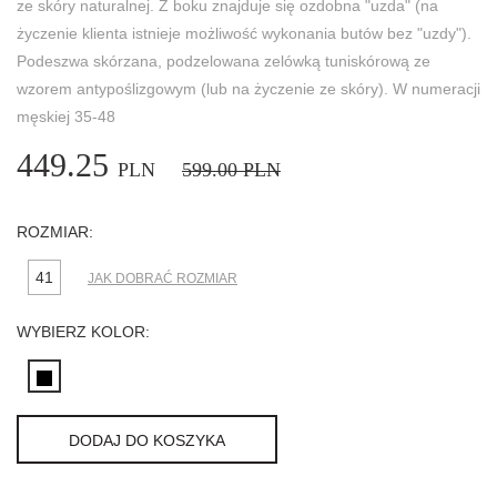
ze skóry naturalnej. Z boku znajduje się ozdobna "uzda" (na
życzenie klienta istnieje możliwość wykonania butów bez "uzdy").
Podeszwa skórzana, podzelowana zelówką tuniskórową ze
wzorem antypoślizgowym (lub na życzenie ze skóry). W numeracji
męskiej 35-48
449.25
PLN
599.00
PLN
ROZMIAR:
41
JAK DOBRAĆ ROZMIAR
WYBIERZ KOLOR:
DODAJ DO KOSZYKA