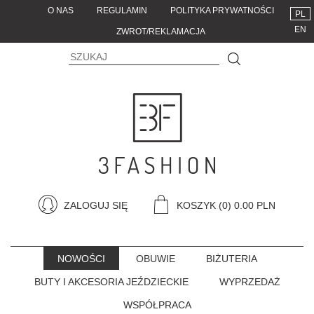
O NAS
REGULAMIN
POLITYKA PRYWATNOŚCI
PL
EN
ZWROT/REKLAMACJA
ZALOGUJ SIĘ
KOSZYK
(0) 0.00 PLN
NOWOŚCI
OBUWIE
BIŻUTERIA
BUTY I AKCESORIA JEŹDZIECKIE
WYPRZEDAŻ
WSPÓŁPRACA