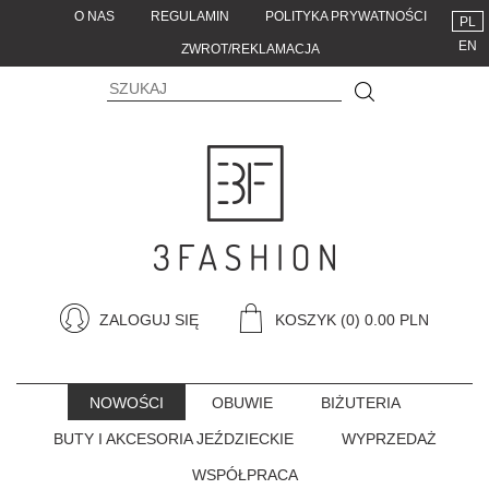
O NAS
REGULAMIN
POLITYKA PRYWATNOŚCI
PL
EN
ZWROT/REKLAMACJA
ZALOGUJ SIĘ
KOSZYK
(0) 0.00 PLN
NOWOŚCI
OBUWIE
BIŻUTERIA
BUTY I AKCESORIA JEŹDZIECKIE
WYPRZEDAŻ
WSPÓŁPRACA