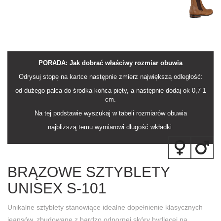
PORADA: Jak dobrać właściwy rozmiar obuwia
Odrysuj stopę na kartce następnie zmierz największą odległość:
od dużego palca do środka końca pięty, a następnie dodaj ok 0,7-1
cm.
Na tej podstawie wyszukaj w tabeli rozmiarów obuwia
najbliższą temu wymiarowi długość wkładki.
BRĄZOWE SZTYBLETY
UNISEX S-101
Unikalne sztyblety stanowiące idealne dopełnienie klasycznych
jeansów, zbudowane z bardzo odpornej skóry bydlęcej na