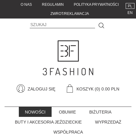
O NAS
REGULAMIN
POLITYKA PRYWATNOŚCI
PL
EN
ZWROT/REKLAMACJA
ZALOGUJ SIĘ
KOSZYK
(0) 0.00 PLN
NOWOŚCI
OBUWIE
BIŻUTERIA
BUTY I AKCESORIA JEŹDZIECKIE
WYPRZEDAŻ
WSPÓŁPRACA