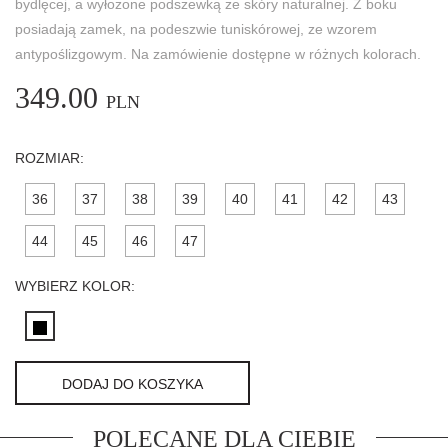
bydlęcej, a wyłożone podszewką ze skóry naturalnej. Z boku
posiadają zamek, na podeszwie tuniskórowej, ze wzorem
antypoślizgowym. Na zamówienie dostępne w różnych kolorach.
349.00
PLN
ROZMIAR:
36
37
38
39
40
41
42
43
44
45
46
47
WYBIERZ KOLOR:
DODAJ DO KOSZYKA
POLECANE DLA CIEBIE