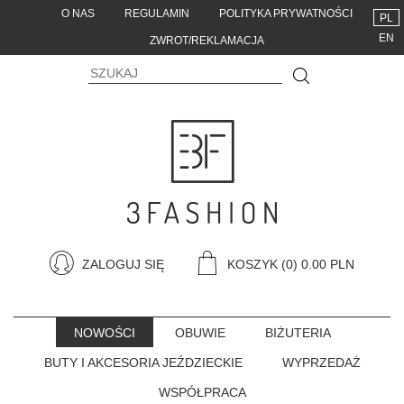
O NAS
REGULAMIN
POLITYKA PRYWATNOŚCI
PL
EN
ZWROT/REKLAMACJA
ZALOGUJ SIĘ
KOSZYK
(0) 0.00 PLN
NOWOŚCI
OBUWIE
BIŻUTERIA
BUTY I AKCESORIA JEŹDZIECKIE
WYPRZEDAŻ
WSPÓŁPRACA