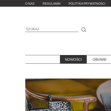
O NAS
REGULAMIN
POLITYKA PRYWATNOŚCI
NOWOŚCI
OBUWIE