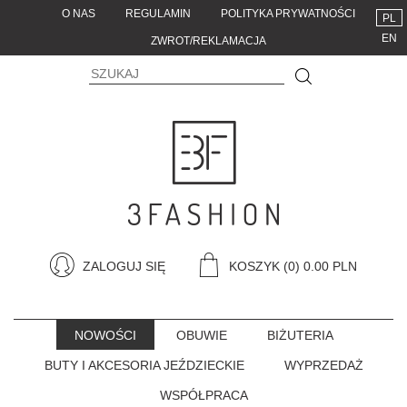
O NAS
REGULAMIN
POLITYKA PRYWATNOŚCI
PL
EN
ZWROT/REKLAMACJA
ZALOGUJ SIĘ
KOSZYK
(0) 0.00 PLN
NOWOŚCI
OBUWIE
BIŻUTERIA
BUTY I AKCESORIA JEŹDZIECKIE
WYPRZEDAŻ
WSPÓŁPRACA