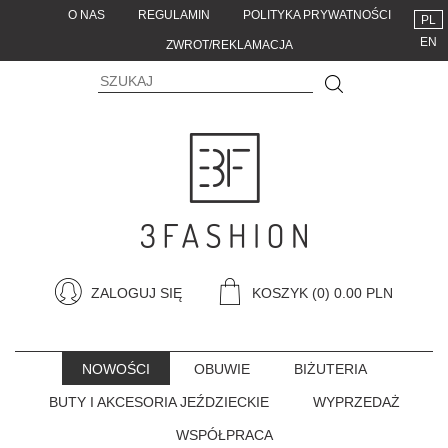
O NAS
REGULAMIN
POLITYKA PRYWATNOŚCI
PL
EN
ZWROT/REKLAMACJA
ZALOGUJ SIĘ
KOSZYK
(0) 0.00 PLN
NOWOŚCI
OBUWIE
BIŻUTERIA
BUTY I AKCESORIA JEŹDZIECKIE
WYPRZEDAŻ
WSPÓŁPRACA