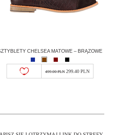
SZTYBLETY CHELSEA MATOWE – BRĄZOWE
299.40 PLN
499.00 PLN
APISZ SIĘ I OTRZYMAJ LINK DO STREFY