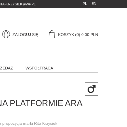
PL
EN
ITA-KRZYSIEK@WP.PL
ZALOGUJ SIĘ
KOSZYK
(0) 0.00 PLN
ZEDAŻ
WSPÓŁPRACA
NA PLATFORMIE ARA
 propozycja marki Rita Krzysiek .