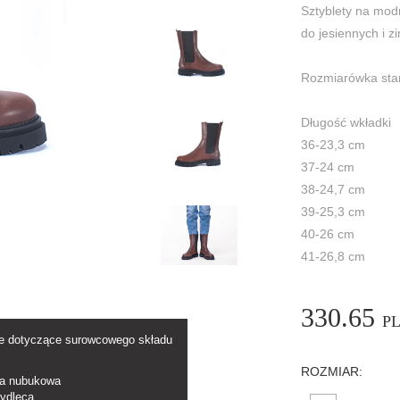
Sztyblety na modn
do jesiennych i zi
Rozmiarówka sta
Długość wkładki
36-23,3 cm
37-24 cm
38-24,7 cm
39-25,3 cm
40-26 cm
41-26,8 cm
330.65
P
je dotyczące surowcowego składu
ROZMIAR:
ca nubukowa
ydlęca