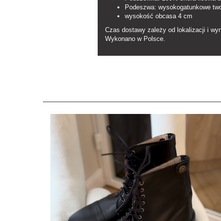
Podeszwa: wysokogatunkowe tw
wysokość obcasa 4 cm
Czas dostawy zależy od lokalizacji i wy
Wykonano w Polsce.