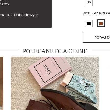
36
orzywo
WYBIERZ KOLOR
nosi ok. 7-14 dni roboczych.
DODAJ D
POLECANE DLA CIEBIE