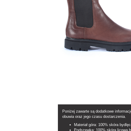
Poniżej zawarte są dodatkowe informac
obuwia oraz jego czasu dostarczenia.
Materiał góra: 100% skóra bydlę
Podszewka: 100% skóra licowa b