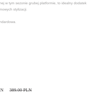
ej w tym sezonie grubej platformie, to idealny dodatek
mowych stylizacji.
ndardowa.
LN
389.00
PLN