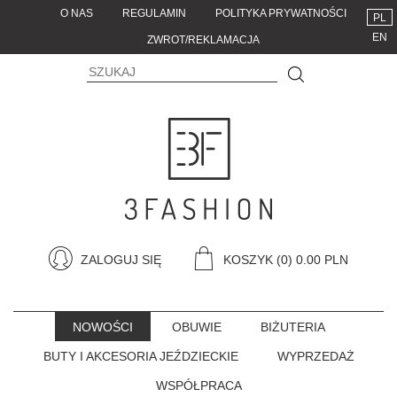
O NAS
REGULAMIN
POLITYKA PRYWATNOŚCI
PL
EN
ZWROT/REKLAMACJA
ZALOGUJ SIĘ
KOSZYK
(0) 0.00 PLN
NOWOŚCI
OBUWIE
BIŻUTERIA
BUTY I AKCESORIA JEŹDZIECKIE
WYPRZEDAŻ
WSPÓŁPRACA