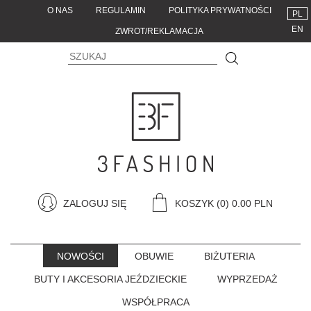
O NAS
REGULAMIN
POLITYKA PRYWATNOŚCI
PL
EN
ZWROT/REKLAMACJA
ZALOGUJ SIĘ
KOSZYK
(0) 0.00 PLN
NOWOŚCI
OBUWIE
BIŻUTERIA
BUTY I AKCESORIA JEŹDZIECKIE
WYPRZEDAŻ
WSPÓŁPRACA