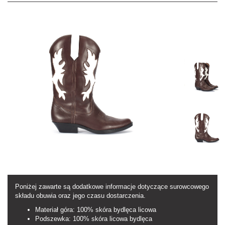
Poniżej zawarte są dodatkowe informacje dotyczące surowcowego
składu obuwia oraz jego czasu dostarczenia.
Materiał góra: 100% skóra bydlęca licowa
Podszewka: 100% skóra licowa bydlęca