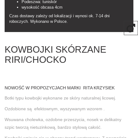
Podeszwa: tuniskór
wysokość obcasa 4cm
Czas dostawy zależy od lokalizacji i wynosi ok. 7-14 dni
roboczych. Wykonano w Polsce.
KOWBOJKI SKÓRZANE
RIRI/CHOCKO
NOWOŚĆ W PROPOZYCJACH MARKI RITA KRZYSIEK
Botki typu kowbojki wykonane ze skóry naturalnej licowej.
Ozdobione są efektownym, wyszywanym wzorem .
Wsuwana cholewka, ozdobne przeszycia, nosek w delikatny
szpic tworzą nietuzinkową, bardzo stylową całość.