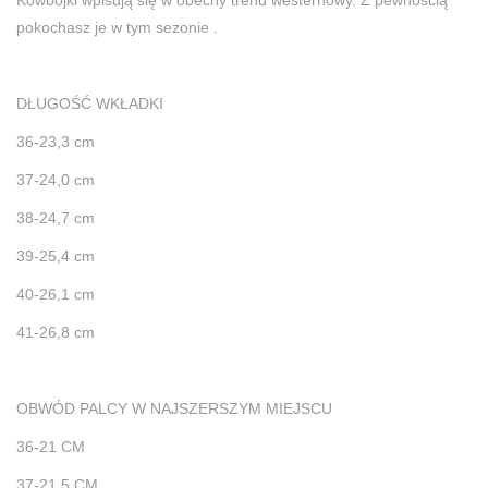
Kowbojki wpisują się w obecny trend westernowy. Z pewnością
pokochasz je w tym sezonie .
DŁUGOŚĆ WKŁADKI
36-23,3 cm
37-24,0 cm
38-24,7 cm
39-25,4 cm
40-26,1 cm
41-26,8 cm
OBWÓD PALCY W NAJSZERSZYM MIEJSCU
36-21 CM
37-21,5 CM