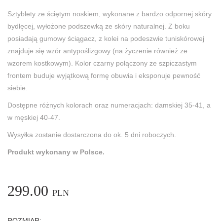
Sztyblety ze ściętym noskiem, wykonane z bardzo odpornej skóry
bydlęcej, wyłożone podszewką ze skóry naturalnej. Z boku
posiadają gumowy ściągacz, z kolei na podeszwie tuniskórowej
znajduje się wzór antypoślizgowy (na życzenie również ze
wzorem kostkowym). Kolor czarny połączony ze szpiczastym
frontem buduje wyjątkową formę obuwia i eksponuje pewność
siebie.
Dostępne różnych kolorach oraz numeracjach: damskiej 35-41, a
w męskiej 40-47.
Wysyłka zostanie dostarczona do ok. 5 dni roboczych.
Produkt wykonany w Polsce.
299.00
PLN
ROZMIAR: