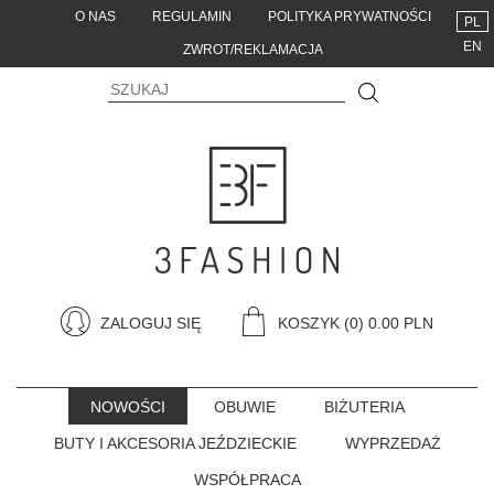
O NAS
REGULAMIN
POLITYKA PRYWATNOŚCI
PL
EN
ZWROT/REKLAMACJA
ZALOGUJ SIĘ
KOSZYK
(0) 0.00 PLN
NOWOŚCI
OBUWIE
BIŻUTERIA
BUTY I AKCESORIA JEŹDZIECKIE
WYPRZEDAŻ
WSPÓŁPRACA