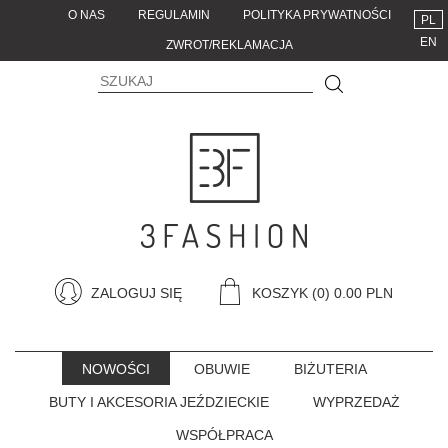
O NAS
REGULAMIN
POLITYKA PRYWATNOŚCI
PL
EN
ZWROT/REKLAMACJA
ZALOGUJ SIĘ
KOSZYK
(0) 0.00 PLN
NOWOŚCI
OBUWIE
BIŻUTERIA
BUTY I AKCESORIA JEŹDZIECKIE
WYPRZEDAŻ
WSPÓŁPRACA