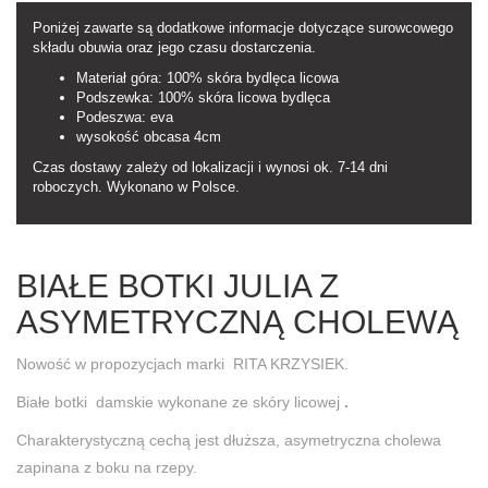
Poniżej zawarte są dodatkowe informacje dotyczące surowcowego
składu obuwia oraz jego czasu dostarczenia.
Materiał góra: 100% skóra bydlęca licowa
Podszewka: 100% skóra licowa bydlęca
Podeszwa: eva
wysokość obcasa 4cm
Czas dostawy zależy od lokalizacji i wynosi ok. 7-14 dni
roboczych. Wykonano w Polsce.
BIAŁE BOTKI JULIA Z
ASYMETRYCZNĄ CHOLEWĄ
Nowość w propozycjach marki RITA KRZYSIEK.
Białe botki damskie wykonane ze skóry licowej
.
Charakterystyczną cechą jest dłuższa, asymetryczna cholewa
zapinana z boku na rzepy.