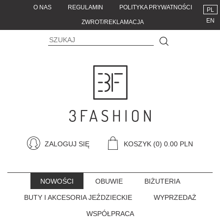
O NAS
REGULAMIN
POLITYKA PRYWATNOŚCI
PL
EN
ZWROT/REKLAMACJA
ZALOGUJ SIĘ
KOSZYK
(0) 0.00 PLN
NOWOŚCI
OBUWIE
BIŻUTERIA
BUTY I AKCESORIA JEŹDZIECKIE
WYPRZEDAŻ
WSPÓŁPRACA