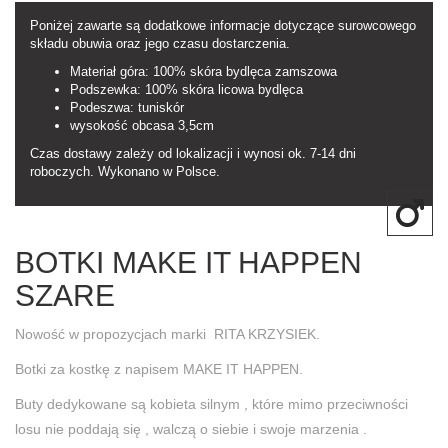
Poniżej zawarte są dodatkowe informacje dotyczące surowcowego
składu obuwia oraz jego czasu dostarczenia.
Materiał góra: 100% skóra bydlęca zamszowa
Podszewka: 100% skóra licowa bydlęca
Podeszwa: tuniskór
wysokość obcasa 3,5cm
Czas dostawy zależy od lokalizacji i wynosi ok. 7-14 dni
roboczych. Wykonano w Polsce.
BOTKI MAKE IT HAPPEN
SZARE
Nowość w propozycjach marki RITA KRZYSIEK.
Botki za kostkę z napisem MAKE IT HAPPEN.
Buty dedykowane są kobieta silnym , które mimo przeciwności
losu nie poddają się , walczą o siebie i swoje marzenia .