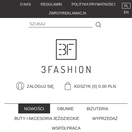
O NAS
REGULAMIN
POLITYKA PRYWATNOŚCI
PL
EN
ZWROT/REKLAMACJA
ZALOGUJ SIĘ
KOSZYK
(0) 0.00 PLN
NOWOŚCI
OBUWIE
BIŻUTERIA
BUTY I AKCESORIA JEŹDZIECKIE
WYPRZEDAŻ
WSPÓŁPRACA